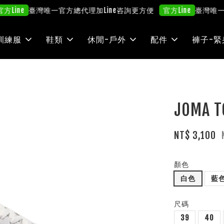
臺灣唯一官方總代理
加Line咨詢更方便
臺灣唯一官方
e
官方Line
訓練服
鞋類
休閒-戶外
配件
褲子-緊
JOMA 
NT$ 3,100
顏色
白色
藍
尺碼
39
40