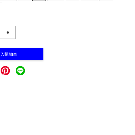
+
加入購物車