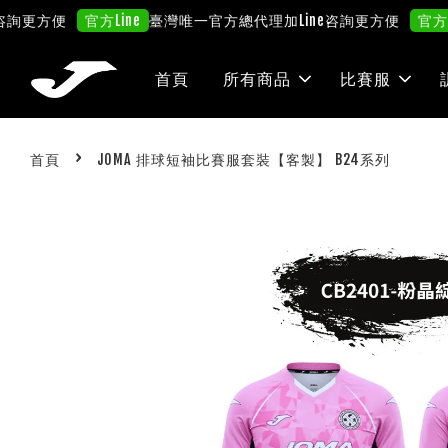
方便
臺灣唯一官方總代理
加Line咨詢更方便
官方Line
官方Line
首頁
所有商品
比賽服
›
首頁
JOMA 排球短袖比賽服套裝【客製】 B24系列