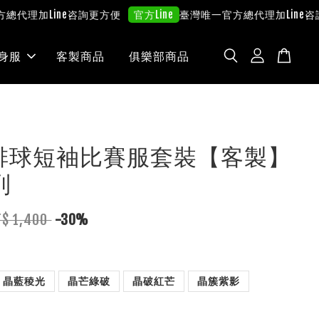
理
加Line咨詢更方便
臺灣唯一官方總代理
加Line咨詢更方
官方Line
身服
客製商品
俱樂部商品
A 排球短袖比賽服套裝【客製】
列
T$ 1,400
-30%
晶藍稜光
晶芒綠破
晶破紅芒
晶簇紫影