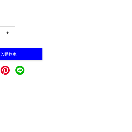
+
加入購物車