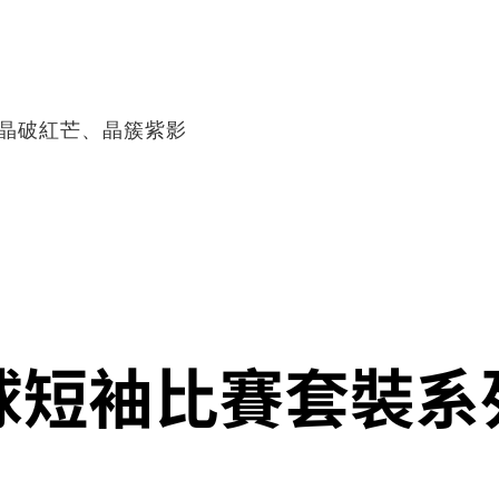
晶破紅芒、晶簇紫影