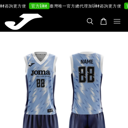
e咨詢更方便
臺灣唯一官方總代理
加Line咨詢更方便
官方Line
官方L