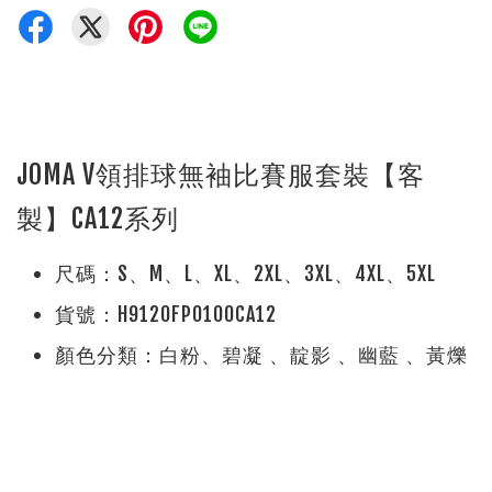
JOMA V領排球無袖比賽服套裝【客
製】CA12系列
尺碼：S、M、L、XL、2XL、3XL、4XL、5XL
貨號：H9120FP0100CA12
顏色分類：白粉、碧凝 、靛影 、幽藍 、黃爍