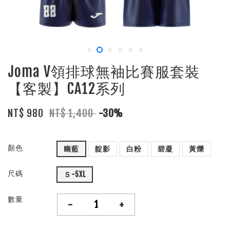
Joma V領排球無袖比賽服套裝
【客製】CA12系列
NT$ 980
NT$ 1,400
-30%
顏色
幽藍
靛影
白粉
碧凝
黃爍
尺碼
Ｓ-5XL
數量
-
+