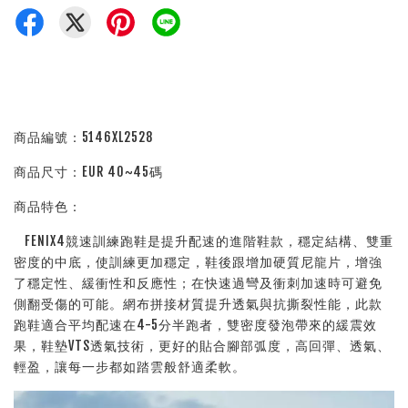
商品編號：5146XL2528
商品尺寸：EUR 40~45碼
商品特色：
FENIX4競速訓練跑鞋是提升配速的進階鞋款，穩定結構、雙重
密度的中底，使訓練更加穩定，鞋後跟增加硬質尼龍片，增強
了穩定性、緩衝性和反應性；在快速過彎及衝刺加速時可避免
側翻受傷的可能。網布拼接材質提升透氣與抗撕裂性能，此款
跑鞋適合平均配速在4-5分半跑者，雙密度發泡帶來的緩震效
果，鞋墊VTS透氣技術，更好的貼合腳部弧度，高回彈、透氣、
輕盈，讓每一步都如踏雲般舒適柔軟。