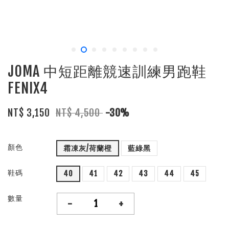
JOMA 中短距離競速訓練男跑鞋
FENIX4
NT$ 3,150
NT$ 4,500
-30%
顏色
霜凍灰/荷蘭橙
藍綠黑
鞋碼
40
41
42
43
44
45
數量
-
+