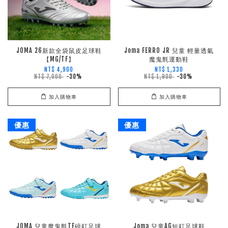
JOMA 26新款全袋鼠皮足球鞋
Joma FERRO JR 兒童 輕量透氣
【MG/TF】
魔鬼氈運動鞋
NT$ 4,900
NT$ 1,330
NT$ 7,000
-30%
NT$ 1,900
-30%
加入購物車
加入購物車
優惠
優惠
JOMA 兒童魔鬼氈TF碎釘足球
Joma 兒童AG短釘足球鞋