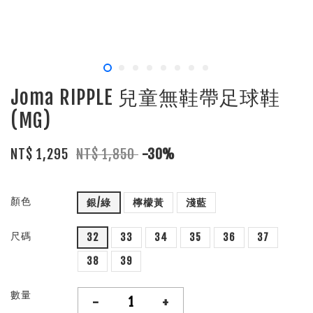
Joma RIPPLE 兒童無鞋帶足球鞋
(MG)
NT$ 1,295
NT$ 1,850
-30%
顏色
銀/綠
檸檬黃
淺藍
尺碼
32
33
34
35
36
37
38
39
數量
-
+