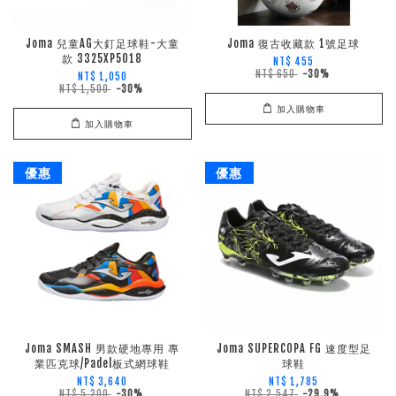
Joma 兒童AG大釘足球鞋-大童
Joma 復古收藏款 1號足球
款 3325XP5018
NT$ 455
NT$ 650
-30%
NT$ 1,050
NT$ 1,500
-30%
加入購物車
加入購物車
優惠
優惠
Joma SMASH 男款硬地專用 專
Joma SUPERCOPA FG 速度型足
業匹克球/Padel板式網球鞋
球鞋
NT$ 3,640
NT$ 1,785
NT$ 5,200
-30%
NT$ 2,547
-29.9%