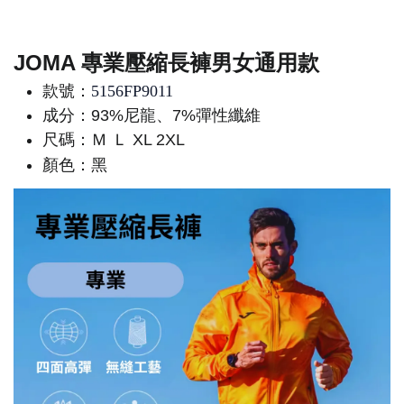
JOMA 專業壓縮長褲男女通用款
款號：
5156FP9011
成分：93%尼龍、7%彈性纖維
尺碼：Ｍ Ｌ XL 2XL
顏色：黑