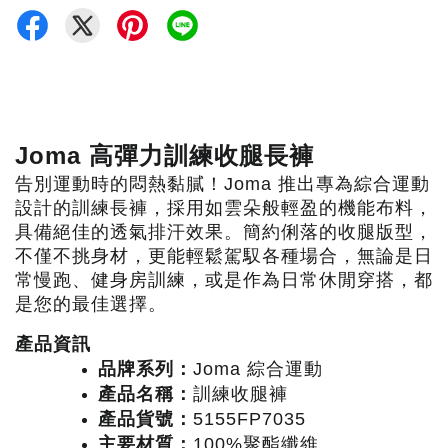
Joma
高彈力訓練收腿長褲
告別運動時的悶熱黏膩！
Joma
推出專為綜合運動
設計的訓練長褲，採用如雲朵般輕盈的機能布料，
具備絕佳的透氣排汗效果。簡約俐落的收腿版型，
不僅不挑身材，更能輕鬆駕馭各種場合，無論是日
常慢跑、健身房訓練，或是作為日常休閒穿搭，都
是您的最佳選擇。
產品資訊
品牌系列：
Joma
綜合運動
產品名稱：
訓練收腿褲
產品貨號：
5155FP7035
主要材質：
100%
聚酯纖維