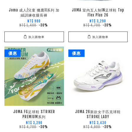
Joma 成人/兒童 獵鷹II系列 加
JOMA 室內五人制IN足球鞋 Top
絨訓練收腿長褲
Flex Plus 26
NT$ 980
NT$ 3,290
NT$ 1,400
-30%
NT$ 4,700
-30%
加入購物車
加入購物車
優惠
優惠
JOMA FG足球鞋 STRIKER
JOMA 26新款女子匹克球鞋
PREMIUM系列
STROKE LADY
NT$ 3,290
NT$ 3,430
NT$ 4,700
-30%
NT$ 4,900
-30%