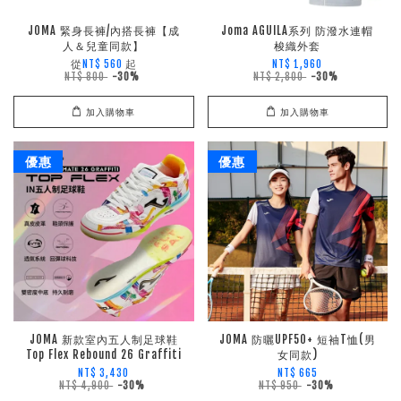
JOMA 緊身長褲/內搭長褲【成
Joma AGUILA系列 防潑水連帽
人＆兒童同款】
梭織外套
從
起
NT$ 560
NT$ 1,960
NT$ 800
-30%
NT$ 2,800
-30%
加入購物車
加入購物車
優惠
優惠
JOMA 新款室內五人制足球鞋
JOMA 防曬UPF50+ 短袖T恤(男
Top Flex Rebound 26 Graffiti
女同款)
NT$ 3,430
NT$ 665
NT$ 4,900
-30%
NT$ 950
-30%