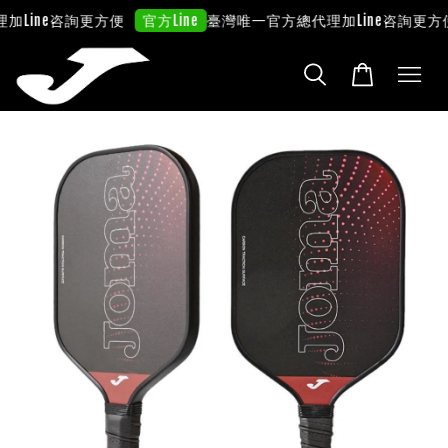
理
加Line咨詢更方便
臺灣唯一官方總代理
加Line咨詢更方
官方Line