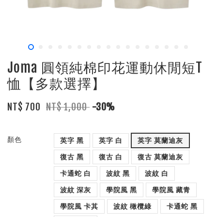
Joma 圓領純棉印花運動休閒短T
恤【多款選擇】
NT$ 700
NT$ 1,000
-30%
顏色
英字 黑
英字 白
英字 莫蘭迪灰
復古 黑
復古 白
復古 莫蘭迪灰
卡通蛇 白
波紋 黑
波紋 白
波紋 深灰
學院風 黑
學院風 藏青
學院風 卡其
波紋 橄欖綠
卡通蛇 黑