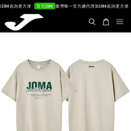
ne咨詢更方便
臺灣唯一官方總代理
加Line咨詢更方便
官方Line
官方