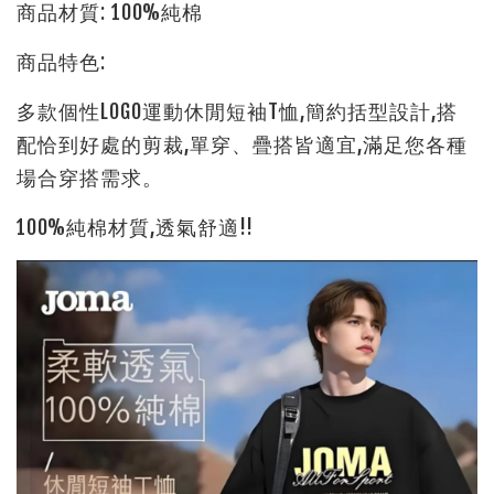
商品材質: 100%純棉
商品特色:
多款個性LOGO運動休閒短袖T恤,簡約括型設計,搭
配恰到好處的剪裁,單穿、疊搭皆適宜,滿足您各種
場合穿搭需求。
100%純棉材質,透氣舒適!!