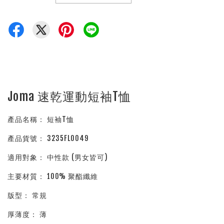
Joma 速乾運動短袖T恤
產品名稱： 短袖T恤
產品貨號： 3235FL0049
適用對象： 中性款 (男女皆可)
主要材質： 100% 聚酯纖維
版型： 常規
厚薄度： 薄