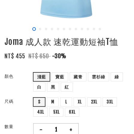
Joma 成人款 速乾運動短袖T恤
NT$ 455
NT$ 650
-30%
顏色
淺藍
寶藍
藏青
雲杉綠
綠
白
黑
紅
尺碼
S
M
L
XL
2XL
3XL
4XL
5XL
6XL
數量
-
+