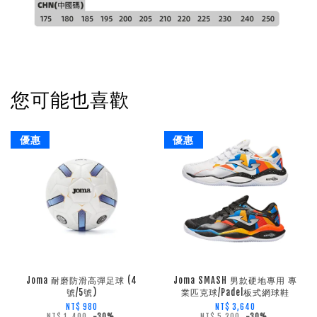
您可能也喜歡
優惠
優惠
Joma 耐磨防滑高彈足球 (4
Joma SMASH 男款硬地專用 專
號/5號)
業匹克球/Padel板式網球鞋
NT$ 980
NT$ 3,640
NT$ 1,400
-30%
NT$ 5,200
-30%