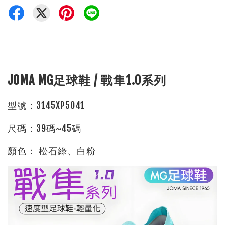
JOMA MG足球鞋 / 戰隼1.0系列
型號：3145XP5041
尺碼：39碼~45碼
顏色： 松石綠、白粉