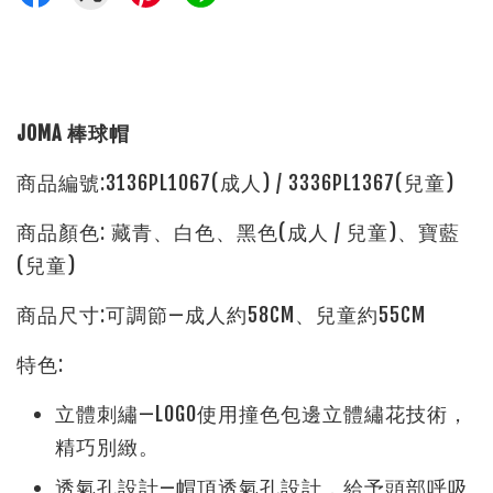
JOMA 棒球帽
商品編號:3136PL1067(成人) / 3336PL1367(兒童)
商品顏色: 藏青、白色、黑色(成人 / 兒童)、寶藍
(兒童)
商品尺寸:可調節—成人約58CM、兒童約55CM
特色:
立體刺繡—LOGO使用撞色包邊立體繡花技術，
精巧別緻。
透氣孔設計—帽頂透氣孔設計，給予頭部呼吸