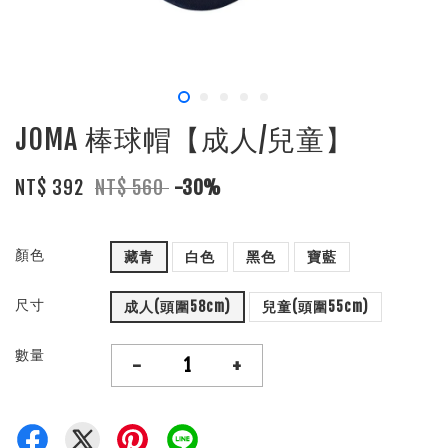
JOMA 棒球帽【成人/兒童】
NT$ 392
NT$ 560
-30%
顏色
藏青
白色
黑色
寶藍
尺寸
成人(頭圍58cm)
兒童(頭圍55cm)
數量
-
+