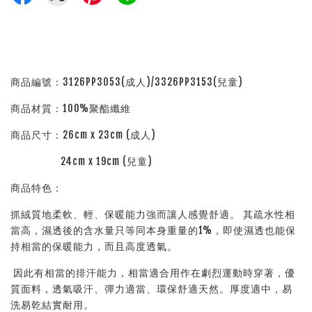
商品編號：3126PP3053(成人)/3326PP3153(兒童)
商品材質：100%聚酯纖維
商品尺寸：26cm x 23cm (成人)
24cm x 19cm (兒童)
商品特色：
抓絨質地柔軟、輕、保暖能力強而讓人感覺舒適。 其疏水性相
當高，濕透後的含水量只等同本身重量的1%，即使濕透也能保
持相當的保暖能力，而且高度透氣。
因此有相當的排汗能力，相當適合用作在劇烈運動時穿著，優
質面料，透氣吸汗、彈力適當、環保舒適天然。厚度適中，易
洗易乾結實耐用。