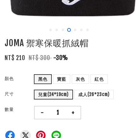
JOMA 禦寒保暖抓絨帽
NT$ 210
NT$ 300
-30%
顏色
黑色
寶藍
灰色
紅色
尺寸
兒童(24*19cm)
成人(26*23cm)
數量
-
+