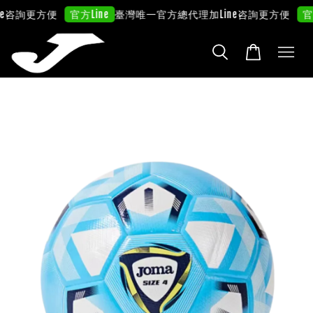
e咨詢更方便
臺灣唯一官方總代理
加Line咨詢更方便
官方Line
官方L