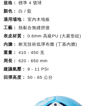
規格：
標準 4 號球
顏色：
白 / 藍
適用場地：
室內木地板
工藝：
熱黏合無縫拼接
表皮材質：
0.6mm 高級PU (大菱形紋)
內膽：
耐克技術低彈布膽 (丁基內膽)
重量：
410 - 450 克
周長：
620 - 650 mm
建議氣壓：
9 - 11 PSI
回彈高度：
50 - 65 公分