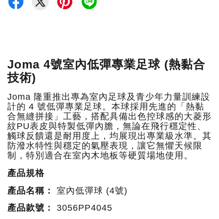
Joma 4號室內低彈專業足球 (熱黏合
技術)
Joma 隆重推出專為室內足球及青少年力量訓練設
計的 4 號低彈專業足球。本球採用先進的「熱黏
合無縫拼接」工藝，搭配具備出色控球感的大菱形
紋PU表皮與特製低彈內膽，無論在飛行穩定性、
觸球反饋還是耐用度上，均展現出專業級水準。其
防潑水特性與穩定的氣壓表現，讓它無懼天候限
制，特別適合在室內木地板等硬質場地使用。
產品規格
產品名稱：
室內低彈球 (4號)
產品款號：
3056PP4045