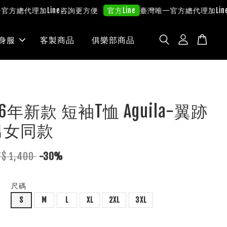
理
加Line咨詢更方便
臺灣唯一官方總代理
加Line咨詢更方
官方Line
身服
客製商品
俱樂部商品
 26年新款 短袖T恤 Aguila-翼跡
男女同款
T$ 1,400
-30%
尺碼
S
M
L
XL
2XL
3XL