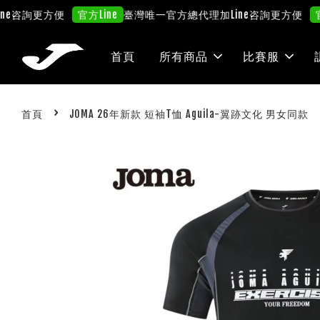
更方便
臺灣唯一官方總代理
加Line咨詢更方便
官方Line
官方Line
首頁
所有商品
比賽服
›
首頁
JOMA 26年新款 短袖T恤 Aguila-翼跡文化 男女同款