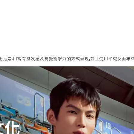
文化元素,用富有層次感及視覺衝擊力的方式呈現,並且使用平織反面布