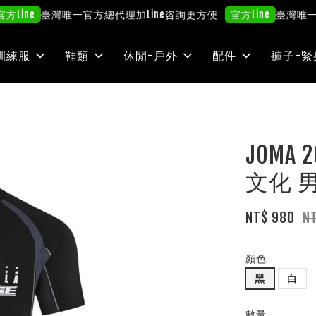
臺灣唯一官方總代理
加Line咨詢更方便
臺灣唯一官方總代
官方Line
訓練服
鞋類
休閒-戶外
配件
褲子-緊
JOMA
文化 
NT$ 980
N
顏色
黑
白
數量