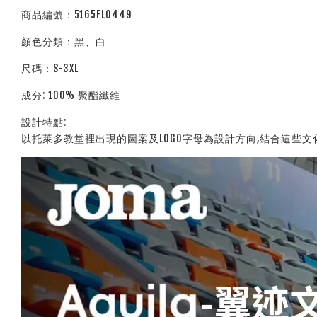
商品編號：5165FL0449
顏色分類：黑、白
尺碼：S-3XL
成分: 100% 聚酯纖維
設計特點:
以托萊多教堂裡出現的圖案及LOGO字母為設計方向,結合這些