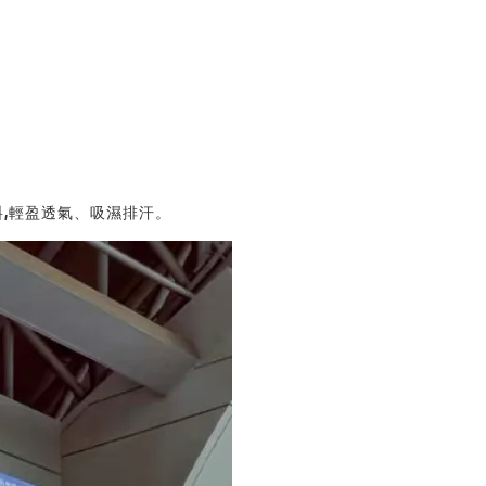
料,輕盈透氣、吸濕排汗。