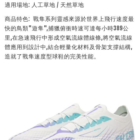
適用場地: 人工草地 / 天然草地
商品特色: 戰隼系列靈感來源於世界上飛行速度最
快的鳥類"遊隼",捕獵俯衝時速可達每小時389公
里,在急速飛行中形成空氣流線體線條,將空氣流線
體應用到設計中,結合輕量化材料及骨架支撐結構,
造就了戰隼速度型球鞋的完美性能。