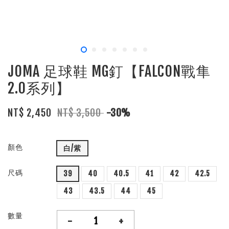
JOMA 足球鞋 MG釘【FALCON戰隼
2.0系列】
NT$ 2,450
NT$ 3,500
-30%
顏色
白/紫
尺碼
39
40
40.5
41
42
42.5
43
43.5
44
45
數量
-
+