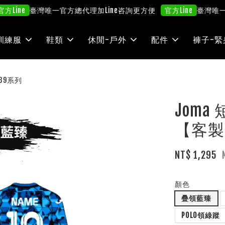
臺灣唯一官方總代理
加Line咨詢更方便
臺灣唯一官方
ne
官方Line
訓練服
鞋類
休閒-戶外
配件
褲子-緊
39系列
Joma
【客製】
NT$ 1,295
顏色
疊領藍臻
POLO領綠蹤