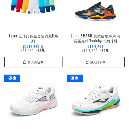
Joma 足球比賽服套裝獵鷹II系
Joma SMASH 男款硬地專用 專
列
業匹克球/Padel板式網球鞋
從
起
NT$ 665
NT$ 3,640
NT$ 950
-30%
NT$ 5,200
-30%
加入購物車
加入購物車
優惠
優惠