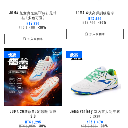
JOMA 兒童魔鬼氈TF碎釘足球
JOMA 4號高彈訓練足球
鞋 (多色可選)
NT$ 490
NT$ 700
-30%
NT$ 980
NT$ 1,400
-30%
加入購物車
加入購物車
優惠
優惠
JOMA 26新款MG足球鞋 雷霆
Joma variety 室內五人制平底
3.0
足球鞋
NT$ 1,295
NT$ 1,470
NT$ 1,850
-30%
NT$ 2,100
-30%