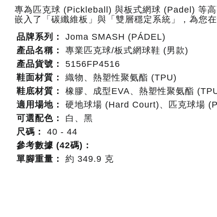
專為匹克球 (Pickleball) 與板式網球 (P
嵌入了「碳纖維板」與「雙層穩定系統」，為您在
品牌系列：
Joma SMASH (PÁDEL)
產品名稱：
專業匹克球/板式網球鞋 (男款)
產品貨號：
5156FP4516
鞋面材質：
織物、熱塑性聚氨酯 (TPU)
鞋底材質：
橡膠、成型EVA、熱塑性聚氨酯 (TPU
適用場地：
硬地球場 (Hard Court)、匹克球場 (Pic
可選配色：
白、黑
尺碼：
40 - 44
參考數據 (42碼)：
單腳重量：
約 349.9 克