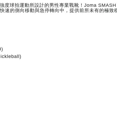
adel) 等高強度球拍運動所設計的男性專業戰靴！Joma 
快速的側向移動與急停轉向中，提供前所未有的極致
)
kleball)