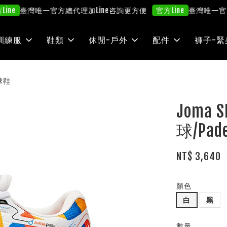
臺灣唯一官方總代理
加Line咨詢更方便
臺灣唯一官方總
官方Line
訓練服
鞋類
休閒-戶外
配件
褲子-緊
球鞋
Joma
球/Pa
NT$ 3,640
顏色
白
黑
數量