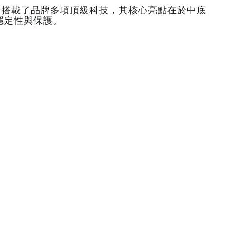
SMASH 搭載了品牌多項頂級科技，其核心亮點在於中底
穩定性與保護。