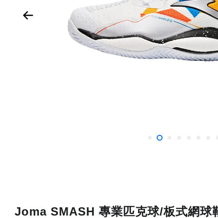
Joma SMASH 專業匹克球/板式網球