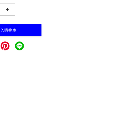
+
加入購物車