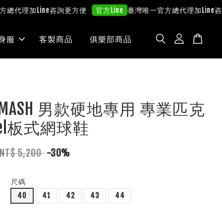
代理
加Line咨詢更方便
臺灣唯一官方總代理
加Line咨詢更
官方Line
身服
客製商品
俱樂部商品
 SMASH 男款硬地專用 專業匹克
del板式網球鞋
NT$ 5,200
-30%
尺碼
40
41
42
43
44