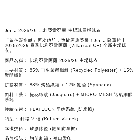
Joma 2025/26 比利亞雷亞爾 主場球員版球衣
「黃色潛水艇」再次啟航，致敬經典榮耀！Joma 隆重推出
2025/2026 賽季比利亞雷阿爾 (Villarreal CF) 全新主場球
衣。
商品名稱： 比利亞雷阿爾 2025/26 主場球衣
主要材質： 85% 再生聚酯纖維 (Recycled Polyester) + 15%
聚酯纖維
拼接材質： 88% 聚酯纖維 + 12% 氨綸 (Spandex)
面料工藝： 提花織紋 (Jacquard) + MICRO-MESH 透氣網眼
系統
接縫技術： FLATLOCK 平縫系統 (防摩擦)
領型： 針織 V 領 (Knitted V-neck)
隊徽技術： 矽膠隊徽 (輕量防摩擦)
品牌標誌： 胸前刺繡 / 袖口燙印