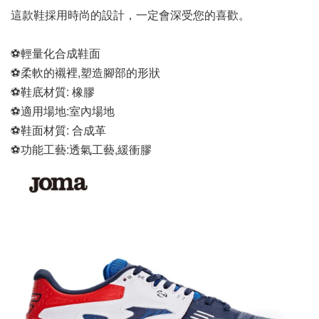
這款鞋採用時尚的設計，一定會深受您的喜歡。
⚽輕量化合成鞋面
⚽柔軟的襯裡,塑造腳部的形狀
⚽鞋底材質: 橡膠
⚽適用場地:室內場地
⚽鞋面材質: 合成革
⚽功能工藝:透氣工藝,緩衝膠