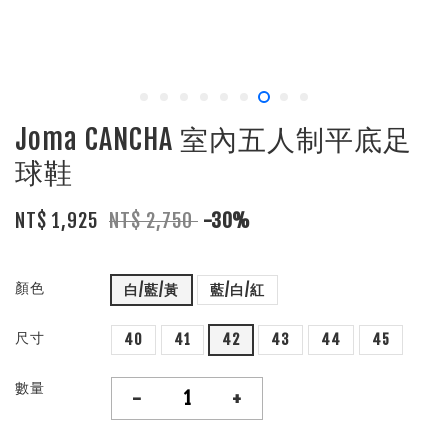
Joma CANCHA 室內五人制平底足
球鞋
NT$ 1,925
NT$ 2,750
-30%
顏色
白/藍/黃
藍/白/紅
尺寸
40
41
42
43
44
45
數量
-
+