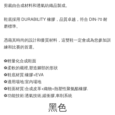
剪裁由合成材料和透氣紡織品製成。
鞋底採用 DURABILITY 橡膠，品質卓越，符合 DIN-70 耐
磨標準。
憑藉其時尚的設計和優質材料，這雙鞋一定會成為您參加訓
練和比賽的首選。
⚽輕量化合成鞋面
⚽柔軟的襯裡,塑造腳部的形狀
⚽鞋底材質:橡膠+EVA
⚽適用場地:室內場地
⚽鞋面材質:合成皮革+織物+熱塑性聚氨酯橡膠.
⚽功能技術:透氣技術,緩衝膠,車削系統
黑色