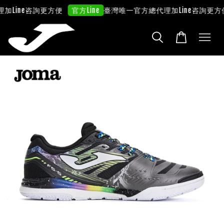
理
加Line咨詢更方便
臺灣唯一官方總代理
加Line咨詢更方
官方Line