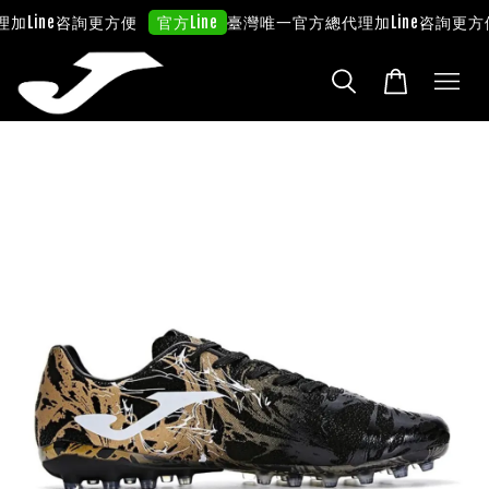
理
加Line咨詢更方便
臺灣唯一官方總代理
加Line咨詢更方
官方Line