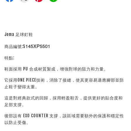
Joma 足球釘鞋
145XP5501
商品編號:5
特點:
鞋面採用 PU 合成材質製成，增強對球的阻力和力量。
它採用ONE PIECE技術，消除了接縫，使其更容易適應腳部並防
止鞋子變得太重。
這是對經典款式的回歸，採用輕盈鞋舌，提供更好的貼合度和
足部支撐。
後部設有 EXO COUNTER 支撐，該區域需要額外的保護和穩定性
以防止受傷。