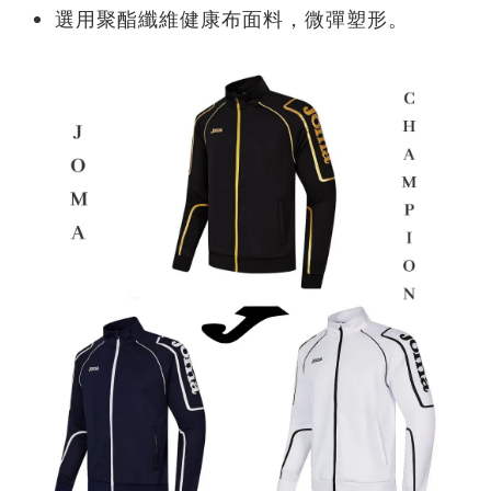
選用聚酯纖維健康布面料，微彈塑形。