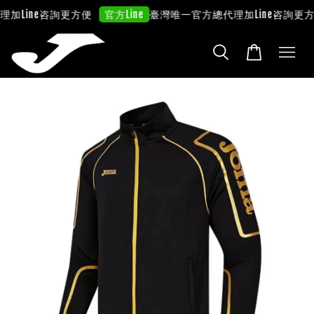
理
加Line咨詢更方便
臺灣唯一官方總代理
加Line咨詢更方
官方Line