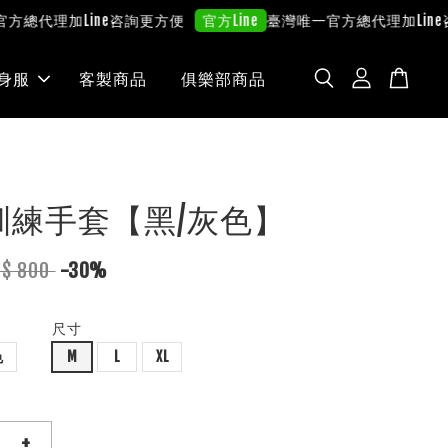
總代理
加Line咨詢更方便
臺灣唯一官方總代理
加Line咨詢
官方Line
身服
客製商品
俱樂部商品
a 訓練手套【黑/灰色】
T$ 800
-30%
尺寸
色
M
L
XL
+