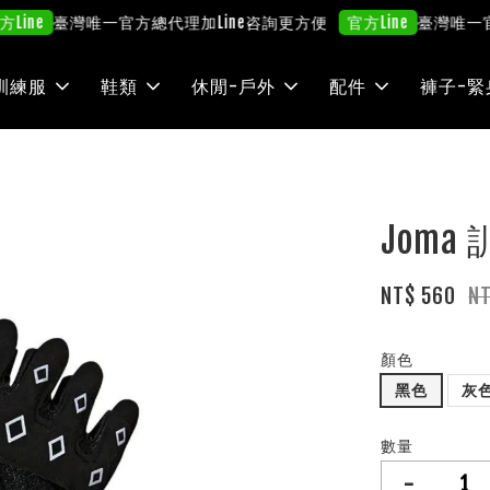
臺灣唯一官方總代理
加Line咨詢更方便
臺灣唯一官方
e
官方Line
訓練服
鞋類
休閒-戶外
配件
褲子-緊
Jom
NT$ 560
N
顏色
黑色
灰
數量
-