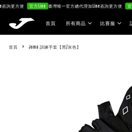
詢更方便
臺灣唯一官方總代理
加Line咨詢更方便
官方Line
官方Lin
首頁
所有商品
比賽服
›
首頁
Joma 訓練手套【黑/灰色】