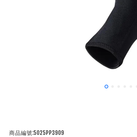
商品編號:5025PP3909