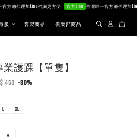
代理
加Line咨詢更方便
臺灣唯一官方總代理
加Line咨詢
官方Line
身服
客製商品
俱樂部商品
a 專業護踝【單隻】
$ 450
-30%
L
XL
+