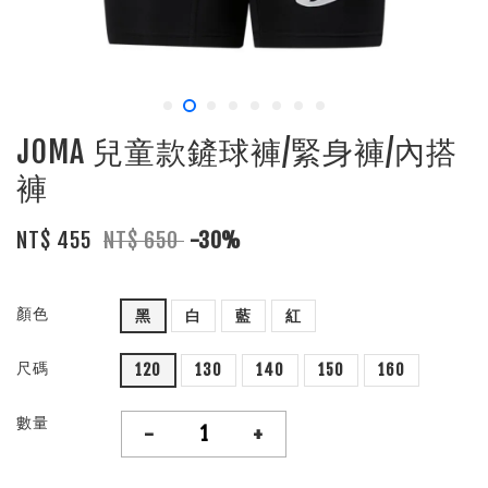
JOMA 兒童款鏟球褲/緊身褲/內搭
褲
NT$ 455
NT$ 650
-30%
顏色
黑
白
藍
紅
尺碼
120
130
140
150
160
數量
-
+