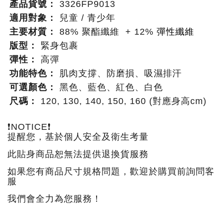
產品貨號：
3326FP9013
適用對象：
兒童 / 青少年
主要材質：
88% 聚酯纖維 + 12%
彈性纖維
版型：
緊身包裹
彈性：
高彈
功能特色：
肌肉支撐、防磨損、吸濕排汗
可選顏色：
黑色、藍色、紅色、白色
尺碼：
120, 130, 140, 150, 160 (對應身高cm)
❗NOTICE❗
提醒您，基於個人安全及衛生考量
此貼身商品恕無法提供退換貨服務
如果您有商品尺寸規格問題，歡迎於購買前詢問客
服
我們會全力為您服務！