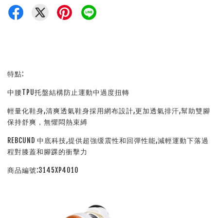
特點:
中腰TPU托盤結構防止運動中過度扭轉
輕量化鞋身,清爽透氣鞋身採用網布設計,更加透氣排汗,幫助雙腳
保持舒爽，無懼悶熱束縛
REBCUND 中底科技,提供超強缓震性和回彈性能,減輕運動下落過
程對膝蓋和腳踝的衝擊力
商品編號:3145XP4010