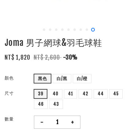
Joma 男子網球&羽毛球鞋
NT$ 1,820
NT$ 2,600
-30%
顏色
黑色
白/黑
白/橙
尺寸
39
40
41
42
44
45
46
43
數量
-
+