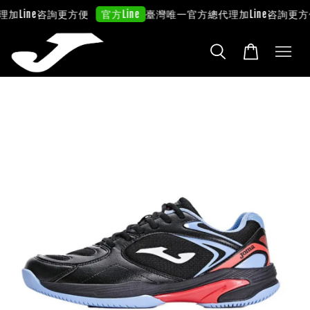
理
加Line咨詢更方便
臺灣唯一官方總代理
加Line咨詢更方
官方Line