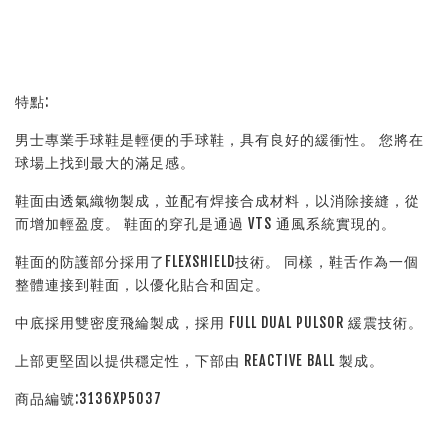
特點:
男士專業手球鞋是輕便的手球鞋，具有良好的緩衝性。 您將在
球場上找到最大的滿足感。
鞋面由透氣織物製成，並配有焊接合成材料，以消除接縫，從
而增加輕盈度。 鞋面的穿孔是通過 VTS 通風系統實現的。
鞋面的防護部分採用了FLEXSHIELD技術。 同樣，鞋舌作為一個
整體連接到鞋面，以優化貼合和固定。
中底採用雙密度飛綸製成，採用 FULL DUAL PULSOR 緩震技術。
上部更堅固以提供穩定性，下部由 REACTIVE BALL 製成。
商品編號:3136XP5037