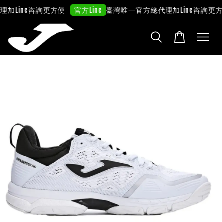
理
加Line咨詢更方便
臺灣唯一官方總代理
加Line咨詢更方
官方Line