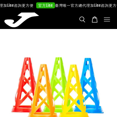
理
加Line咨詢更方便
臺灣唯一官方總代理
加Line咨詢更方
官方Line