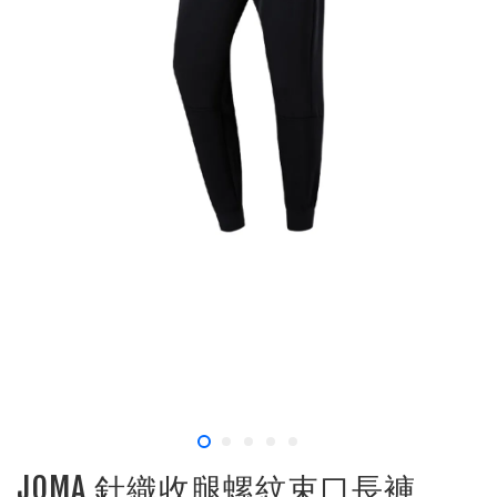
JOMA 針織收腿螺紋束口長褲