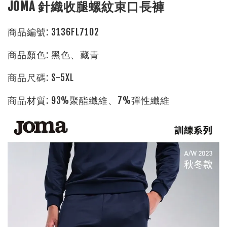
JOMA 針織收腿螺紋束口長褲
商品編號: 3136FL7102
商品顏色: 黑色、藏青
商品尺碼: S-5XL
商品材質: 93%聚酯纖維、7%彈性纖維