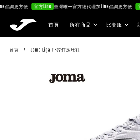
咨詢更方便
臺灣唯一官方總代理
加Line咨詢更方便
官方Line
官方Li
首頁
所有商品
比賽服
›
首頁
Joma Liga TF碎釘足球鞋