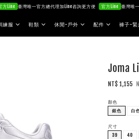
臺灣唯一官方總代理
加Line咨詢更方便
臺灣唯一官方
ne
官方Line
訓練服
鞋類
休閒-戶外
配件
褲子-緊
Joma 
NT$ 1,155
顏色
銀色
白
尺寸
39
40