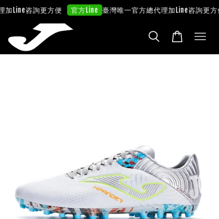
理
加Line咨詢更方便
臺灣唯一官方總代理
加Line咨詢更方
官方Line