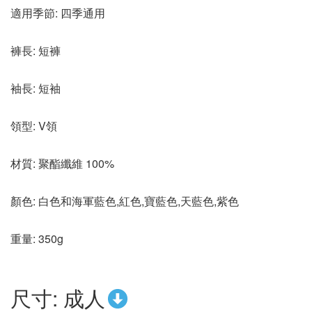
適用季節: 四季通用
褲長: 短褲
袖長: 短袖
領型: V領
材質: 聚酯纖維 100%
顏色: 白色和海軍藍色,紅色,寶藍色,天藍色,紫色
重量: 350g
尺寸: 成人