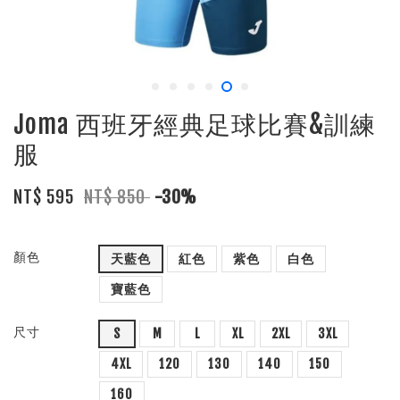
Joma 西班牙經典足球比賽&訓練
服
NT$ 595
NT$ 850
-30%
顏色
天藍色
紅色
紫色
白色
寶藍色
尺寸
S
M
L
XL
2XL
3XL
4XL
120
130
140
150
160