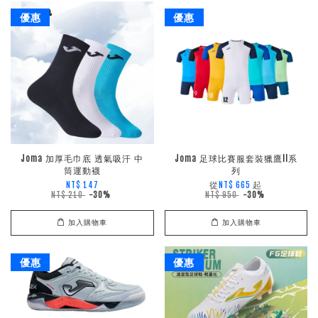
優惠
優惠
Joma 加厚毛巾底 透氣吸汗 中
Joma 足球比賽服套裝獵鷹II系
筒運動襪
列
從
起
NT$ 147
NT$ 665
NT$ 210
-30%
NT$ 950
-30%
加入購物車
加入購物車
優惠
優惠