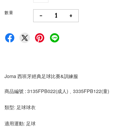
數量
-
+
Joma 西班牙經典足球比賽&訓練服
商品編號 : 3135FPB022(成人)﹑3335FPB122(童)
類型: 足球球衣
適用運動: 足球