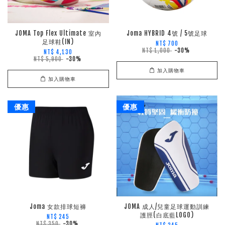
JOMA Top Flex Ultimate 室內
Joma HYBRID 4號 / 5號足球
足球鞋(IN)
NT$ 700
NT$ 1,000
-30%
NT$ 4,130
NT$ 5,900
-30%
加入購物車
加入購物車
優惠
優惠
Joma 女款排球短褲
JOMA 成人/兒童足球運動訓練
護脛(白底藍LOGO)
NT$ 245
NT$ 350
-30%