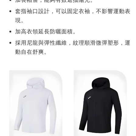
套指袖口設計，可以固定衣袖，不影響運動表
現。
加高衣領延長防曬面積。
採用尼龍與彈性纖維，紋理順滑微彈塑形，運
動自在舒爽。