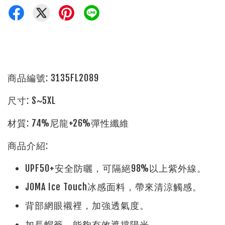
商品編號: 3135FL2089
尺寸: S~5XL
材質: 74%尼龍+26%彈性纖維
商品介紹:
UPF50+安全防曬，可隔絕98%以上紫外線。
JOMA Ice Touch冰感面料，帶來清涼觸感。
背部網眼襯裡，加強透氣度。
加長帽簷，能夠有效遮擋陽光。