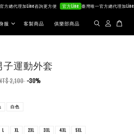
總代理
加Line咨詢更方便
臺灣唯一官方總代理
加Line咨
官方Line
身服
客製商品
俱樂部商品
a 男子運動外套
NT$ 2,100
-30%
色
白色
L
XL
2XL
3XL
4XL
5XL