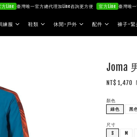
臺灣唯一官方總代理
加Line咨詢更方便
臺灣唯一官方
e
官方Line
訓練服
鞋類
休閒-戶外
配件
褲子-緊
Jom
NT$ 1,470
顏色
綠色
黑
尺寸
S
M