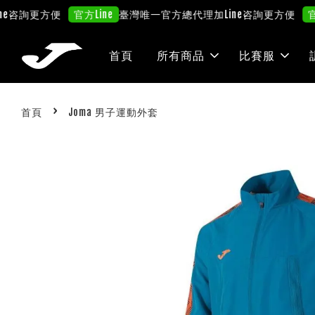
咨詢更方便
臺灣唯一官方總代理
加Line咨詢更方便
官方Line
官方Lin
首頁
所有商品
比賽服
›
首頁
Joma 男子運動外套