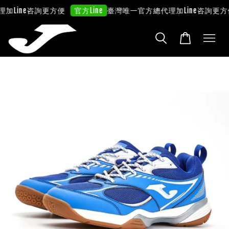
理
加Line咨詢更方便
臺灣唯一官方總代理
加Line咨詢更方
官方Line