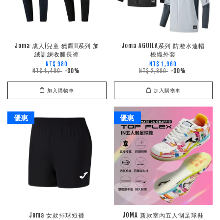
Joma 成人/兒童 獵鷹II系列 加
Joma AGUILA系列 防潑水連帽
絨訓練收腿長褲
梭織外套
NT$ 980
NT$ 1,960
NT$ 1,400
-30%
NT$ 2,800
-30%
加入購物車
加入購物車
優惠
優惠
Joma 女款排球短褲
JOMA 新款室內五人制足球鞋