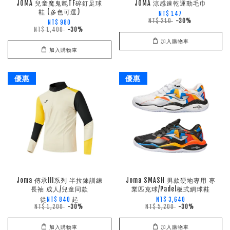
JOMA 兒童魔鬼氈TF碎釘足球
JOMA 涼感速乾運動毛巾
鞋 (多色可選)
NT$ 147
NT$ 210
-30%
NT$ 980
NT$ 1,400
-30%
加入購物車
加入購物車
優惠
優惠
Joma 傳承III系列 半拉鍊訓練
Joma SMASH 男款硬地專用 專
長袖 成人/兒童同款
業匹克球/Padel板式網球鞋
從
起
NT$ 840
NT$ 3,640
NT$ 1,200
-30%
NT$ 5,200
-30%
加入購物車
加入購物車