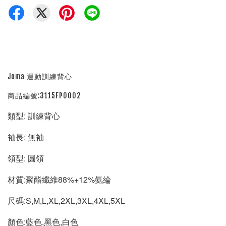
Joma 運動訓練背心
商品編號:3115FP0002
類型: 訓練背心
袖長: 無袖  
領型: 圓領
材質:聚酯纖維88%+12%氨綸 
尺碼:S,M,L,XL,2XL,3XL,4XL,5XL
顏色:藍色,黑色,白色 