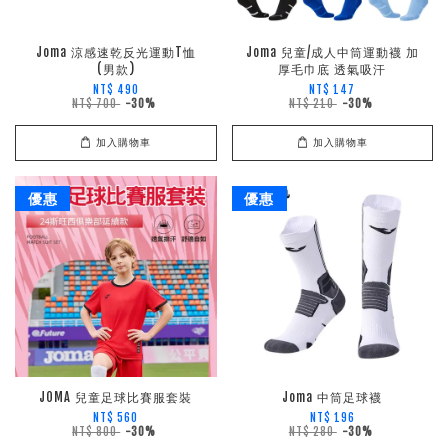
Joma 涼感速乾反光運動T恤
Joma 兒童/成人中筒運動襪 加
(男款)
厚毛巾底 透氣吸汗
NT$ 490
NT$ 147
NT$ 700
-30%
NT$ 210
-30%
加入購物車
加入購物車
優惠
優惠
JOMA 兒童足球比賽服套裝
Joma 中筒足球襪
NT$ 560
NT$ 196
NT$ 800
-30%
NT$ 280
-30%