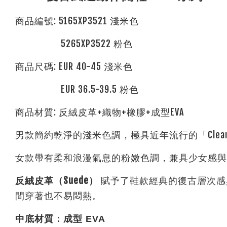
商品編號: 5165XP3521 淺米色
5265XP3522 粉色
商品尺碼: EUR 40-45 淺米色
EUR 36.5-39.5 粉色
商品材質: 反絨皮革+織物+橡膠+成型EVA
男款簡約乾淨的淺米色調，極具近年流行的「Clea
女款帶有柔和浪漫氣息的粉嫩色調，兼具少女感與
反絨皮革（Suede）
賦予了鞋款經典的復古層次感
間穿著也不易悶熱。
中底材質：成型 EVA