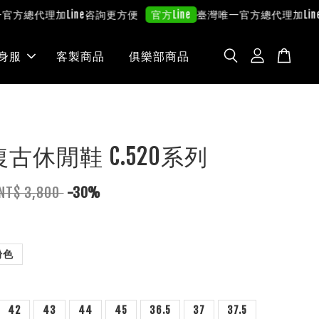
總代理
加Line咨詢更方便
臺灣唯一官方總代理
加Line咨
官方Line
身服
客製商品
俱樂部商品
 復古休閒鞋 C.520系列
NT$ 3,800
-30%
粉色
42
43
44
45
36.5
37
37.5