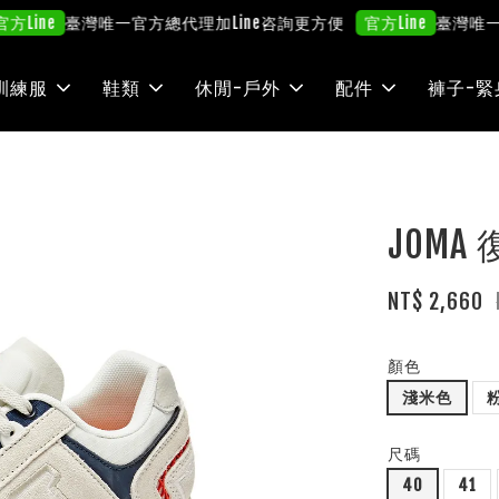
臺灣唯一官方總代理
加Line咨詢更方便
臺灣唯一官方
ne
官方Line
訓練服
鞋類
休閒-戶外
配件
褲子-緊
JOMA
NT$ 2,660
顏色
淺米色
尺碼
40
41