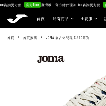
咨詢更方便
臺灣唯一官方總代理
加Line咨詢更方便
官方Line
官方Li
首頁
所有商品
比賽服
›
›
首頁
首頁推薦
JOMA 復古休閒鞋 C.520系列