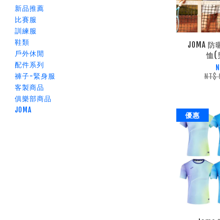
新品推薦
比賽服
訓練服
鞋類
JOMA 防
戶外休閒
恤(
配件系列
N
褲子-緊身服
NT$
客製商品
俱樂部商品
JOMA
優惠