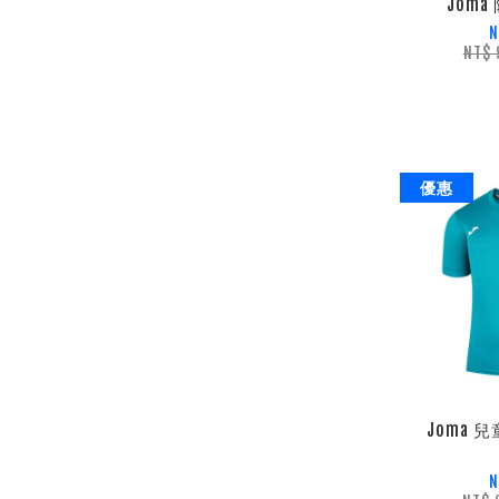
Jom
N
NT$
優惠
Joma 
N