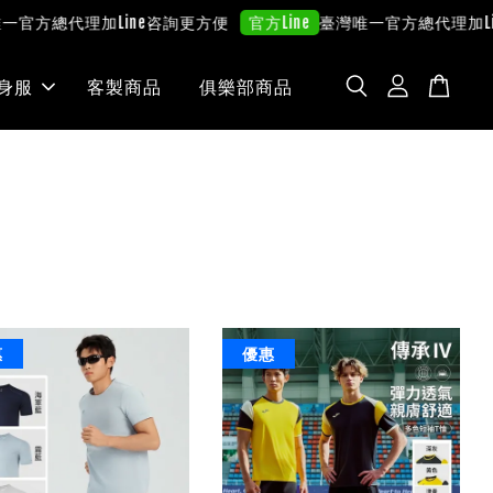
一官方總代理
加Line咨詢更方便
臺灣唯一官方總代理
加Li
官方Line
身服
客製商品
俱樂部商品
惠
優惠