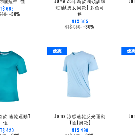
a 防曬短袖T恤
JOMA 26年新款圓領訓練
J
短袖(男女同款) 多色可
T$ 665
選
 950
-30%
NT$ 665
NT$ 950
-30%
優惠
優
兒童款 速乾運動T
Joma 涼感速乾反光運動
J
恤
T恤(男款)
T$ 420
NT$ 490