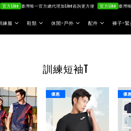
臺灣唯一官方總代理
加Line咨詢更方便
臺灣唯
官方Line
官方Line
訓練服
鞋類
休閒-戶外
配件
褲子-緊
訓練短袖T
優惠
優