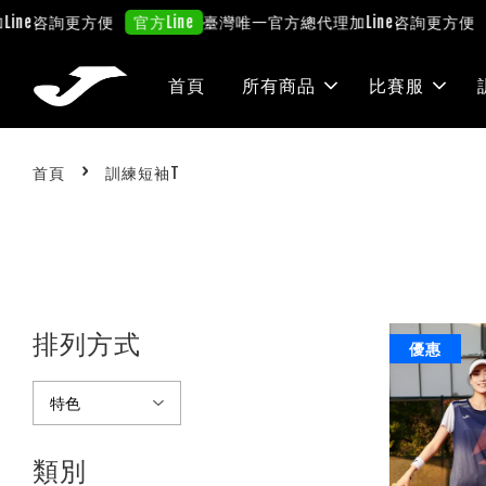
ine咨詢更方便
臺灣唯一官方總代理
加Line咨詢更方便
官方Line
首頁
所有商品
比賽服
›
首頁
訓練短袖T
排列方式
優惠
類別