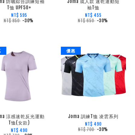
oma 防曬綜合訓練短袖
Joma 成人款 速乾運動短
T恤 UPF50+
袖T恤
NT$ 595
NT$ 455
NT$ 850
-30%
NT$ 650
-30%
惠
優惠
oma 涼感速乾反光運動
Joma 訓練T恤 凌雲系列
T恤(女款)
NT$ 490
NT$ 700
-30%
NT$ 490