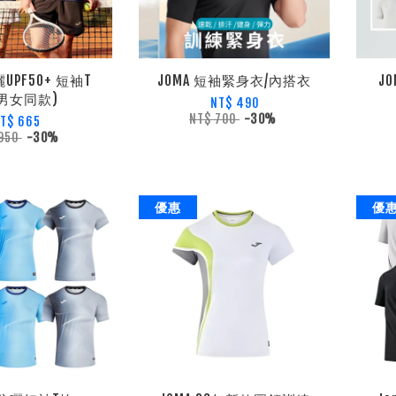
曬UPF50+ 短袖T
JOMA 短袖緊身衣/內搭衣
J
男女同款)
NT$ 490
NT$ 700
-30%
T$ 665
 950
-30%
優惠
優