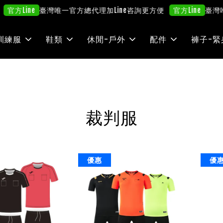
臺灣唯一官方總代理
加Line咨詢更方便
臺灣
官方Line
官方Line
訓練服
鞋類
休閒-戶外
配件
褲子-緊
裁判服
優惠
優